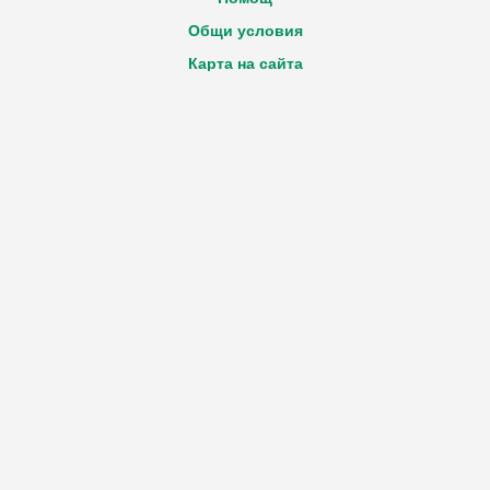
Общи условия
Карта на сайта
Декларация за достъпност
Политика GDPR
Вход
Регистрация
Нова декларация
Технически въпроси за Портала
e-mail:
Виж ел. адрес
Обратна връзка
e-mail:
Виж ел. адрес
Работно време за извършване на дейността
Понеделник - Петък
от 9:00ч. до 17:30ч.