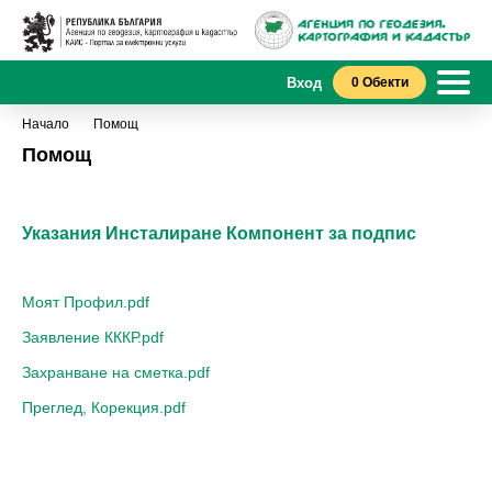
Вход
0 Обекти
Начало
Помощ
Помощ
Указания Инсталиране Компонент за подпис
Моят Профи
л.pdf
Заявление КККР.pdf
Захранване на сметка.pdf
Преглед, Корекция.pdf