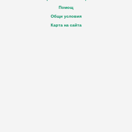
Помощ
Общи условия
Карта на сайта
Декларация за достъпност
Политика GDPR
Вход
Регистрация
Нова декларация
Технически въпроси за Портала
e-mail:
Виж ел. адрес
Обратна връзка
e-mail:
Виж ел. адрес
Работно време за извършване на дейността
Понеделник - Петък