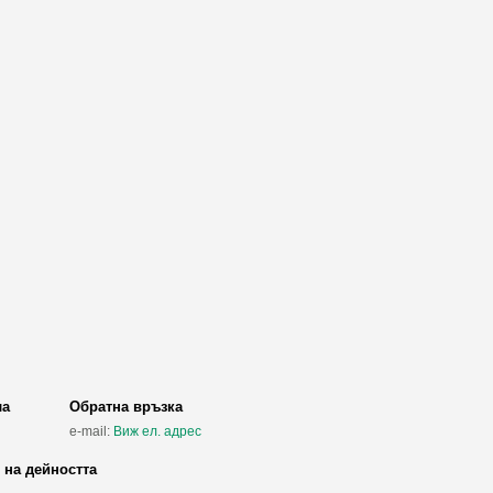
ла
Обратна връзка
e-mail:
Виж ел. адрес
 на дейността