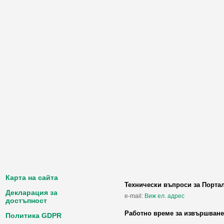
Карта на сайта
Технически въпроси за Порта
Декларация за
e-mail:
Виж ел. адрес
достъпност
Работно време за извършване
Политика GDPR