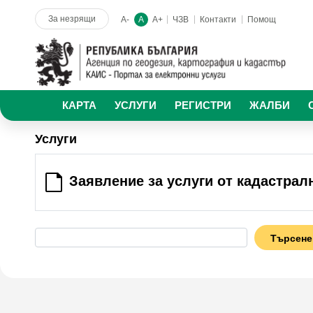
За незрящи
A-
A
A+
ЧЗВ
Контакти
Помощ
КАРТА
УСЛУГИ
РЕГИСТРИ
ЖАЛБИ
Услуги
Заявление за услуги от кадастралн
Търсене