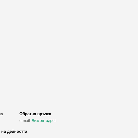
ла
Обратна връзка
e-mail:
Виж ел. адрес
 на дейността