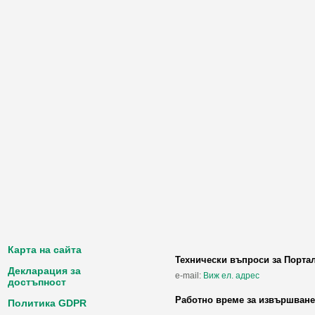
Карта на сайта
Технически въпроси за Порта
Декларация за
e-mail:
Виж ел. адрес
достъпност
Работно време за извършване
Политика GDPR