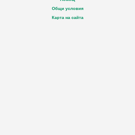
Общи условия
Карта на сайта
Декларация за достъпност
Политика GDPR
Вход
Регистрация
Нова декларация
Технически въпроси за Портала
e-mail:
Виж ел. адрес
Обратна връзка
e-mail:
Виж ел. адрес
Работно време за извършване на дейността
Понеделник - Петък
от 9:00ч. до 17:30ч.