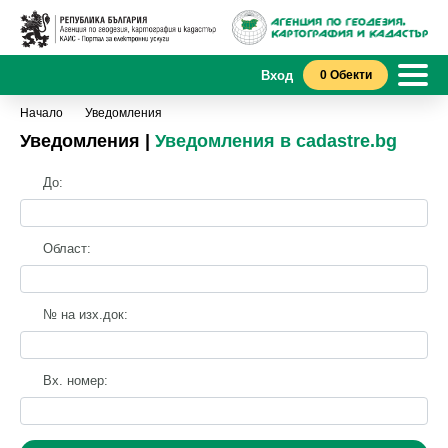
Вход
0 Обекти
Начало
Уведомления
Уведомления |
Уведомления в cadastre.bg
До:
Област:
№ на изх.док:
Вх. номер: